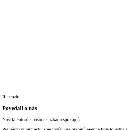
Recenzie
Povedali o nás
Naši klienti sú s našimi službami spokojní.
Prenájom pumptracku sme využili na firemný event a bola to jedna z