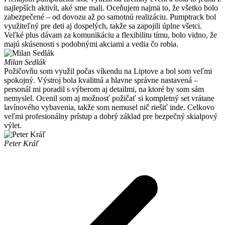
najlepších aktivít, aké sme mali. Oceňujem najmä to, že všetko bolo
zabezpečené – od dovozu až po samotnú realizáciu. Pumptrack bol
využiteľný pre deti aj dospelých, takže sa zapojili úplne všetci.
Veľké plus dávam za komunikáciu a flexibilitu tímu, bolo vidno, že
majú skúsenosti s podobnými akciami a vedia čo robia.
Milan Sedlák
Požičovňu som využil počas víkendu na Liptove a bol som veľmi
spokojný. Výstroj bola kvalitná a hlavne správne nastavená –
personál mi poradil s výberom aj detailmi, na ktoré by som sám
nemyslel. Ocenil som aj možnosť požičať si kompletný set vrátane
lavínového vybavenia, takže som nemusel nič riešiť inde. Celkovo
veľmi profesionálny prístup a dobrý základ pre bezpečný skialpový
výlet.
Peter Kráľ